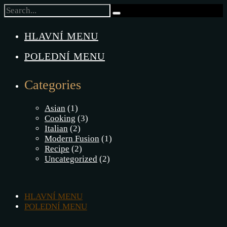
Close
HLAVNÍ MENU
POLEDNÍ MENU
Categories
Asian
(1)
Cooking
(3)
Italian
(2)
Modern Fusion
(1)
Recipe
(2)
Uncategorized
(2)
HLAVNÍ MENU
POLEDNÍ MENU